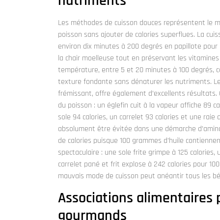
nutriments
Les méthodes de cuisson douces représentent le meil
poisson sans ajouter de calories superflues. La cui
environ dix minutes à 200 degrés en papillote pour
la chair moelleuse tout en préservant les vitamines
température, entre 5 et 20 minutes à 100 degrés, c
texture fondante sans dénaturer les nutriments. Le
frémissant, offre également d’excellents résultats
du poisson : un églefin cuit à la vapeur affiche 89 
sole 94 calories, un carrelet 93 calories et une raie a
absolument être évitée dans une démarche d’aminc
de calories puisque 100 grammes d’huile contiennent
spectaculaire : une sole frite grimpe à 125 calories,
carrelet pané et frit explose à 242 calories pour 1
mauvais mode de cuisson peut anéantir tous les bé
Associations alimentaires 
gourmands