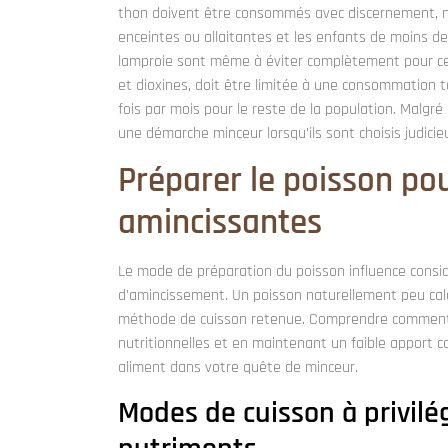
thon doivent être consommés avec discernement, 
enceintes ou allaitantes et les enfants de moins de tr
lamproie sont même à éviter complètement pour ces 
et dioxines, doit être limitée à une consommation t
fois par mois pour le reste de la population. Malgr
une démarche minceur lorsqu’ils sont choisis judici
Préparer le poisson po
amincissantes
Le mode de préparation du poisson influence consi
d’amincissement. Un poisson naturellement peu calo
méthode de cuisson retenue. Comprendre comment c
nutritionnelles et en maintenant un faible apport cal
aliment dans votre quête de minceur.
Modes de cuisson à privilég