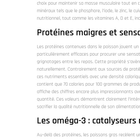
choix pour maintenir sa masse musculaire tout en cr
minéraux tels que le phosphore, l’iode, le zinc, le cu
nutritionnel, tout comme les vitamines A, D et E, 
Protéines maigres et sensa
Les protéines contenues dans le poisson jouent un 
particulièrement efficaces pour procurer une sensati
grignotages entre les repas. Cette propriété s’avèr
naturellement. Contrairement aux sources de proté
ces nutriments essentiels avec une densité caloriqu
contient que 70 calories pour 100 grammes de produi
affiche des chiffres encore plus impressionnants av
quantité. Ces valeurs démontrent clairement l’inté
sacrifier la qualité nutritionnelle de son alimentatio
Les oméga-3 : catalyseurs
Au-delà des protéines, les poissons gras recèlent u