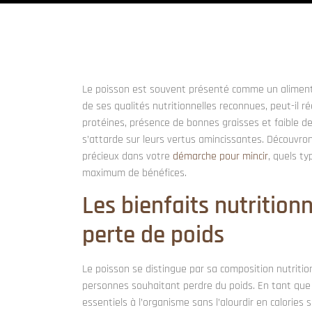
Le poisson est souvent présenté comme un aliment 
de ses qualités nutritionnelles reconnues, peut-il r
protéines, présence de bonnes graisses et faible de
s’attarde sur leurs vertus amincissantes. Découvro
précieux dans votre
démarche pour mincir
, quels ty
maximum de bénéfices.
Les bienfaits nutrition
perte de poids
Le poisson se distingue par sa composition nutritio
personnes souhaitant perdre du poids. En tant que 
essentiels à l’organisme sans l’alourdir en calories 