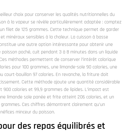
leur choix pour conserver les qualités nutritionnelles du
sson à la vapeur se révèle particulièrement adaptée : comptez
 un filet de 125 grammes. Cette technique permet de garder
 et minéraux sensibles à la chaleur. La cuisson à basse
onstitue une autre option intéressante pour obtenir une
 poisson poché, cuit pendant 3 à 8 minutes dans un liquide
. Ces méthodes permettent de conserver l’intérêt calorique
calories pour 100 grammes, une limande-sole 90 calories, une
u court-bouillon 97 calories. En revanche, la friture doit
issement. Cette méthode ajoute une quantité considérable
 900 calories et 99,9 grammes de lipides. L’impact est
 une limande sole panée et frite atteint 206 calories, et un
00 grammes. Ces chiffres démontrent clairement qu’un
néfices minceur du poisson.
pour des repas équilibrés et