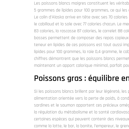
Les poissons blancs maigres constituent les véritab
5 grammes de lipides pour 100 grammes, ce qui les c
Le colin d’Alaska arrive en tête avec ses 70 calories
le cabillaud et la sole avec 77 calories chacun. Le mer
83 calories, la rascasse 87 calories, le carrelet 88 
basses permettent de composer des repas copieux e
teneur en lipides de ces poissons est tout aussi im
lipides pour 100 grammes, la raie 0,4 gramme, le cab
chiffres démontrent que les poissons blancs permett
maintenant un apport calorique minimal, parfait pour
Poissons gras : équilibre e
Si les poissons blancs brillent par leur légèreté, 
alimentation orientée vers la perte de poids, à con
sardines et le saumon apportent ces précieux omé
la régulation du métabolisme et la santé cardiovascul
certaines espèces qui peuvent contenir des niveaux
comme la lotte, le bar, la bonite, l’empereur, le grenad