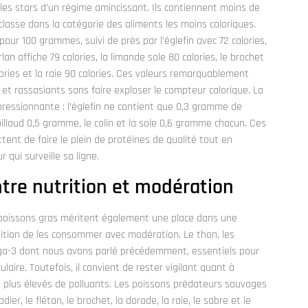
les stars d’un régime amincissant. Ils contiennent moins de
lasse dans la catégorie des aliments les moins caloriques.
 pour 100 grammes, suivi de près par l’églefin avec 72 calories,
lan affiche 79 calories, la limande sole 80 calories, le brochet
calories et la raie 90 calories. Ces valeurs remarquablement
t rassasiants sans faire exploser le compteur calorique. La
pressionnante : l’églefin ne contient que 0,3 gramme de
illaud 0,5 gramme, le colin et la sole 0,6 gramme chacun. Ces
ent de faire le plein de protéines de qualité tout en
 qui surveille sa ligne.
ntre nutrition et modération
les poissons gras méritent également une place dans une
dition de les consommer avec modération. Le thon, les
ga-3 dont nous avons parlé précédemment, essentiels pour
aire. Toutefois, il convient de rester vigilant quant à
 plus élevés de polluants. Les poissons prédateurs sauvages
ier, le flétan, le brochet, la dorade, la raie, le sabre et le