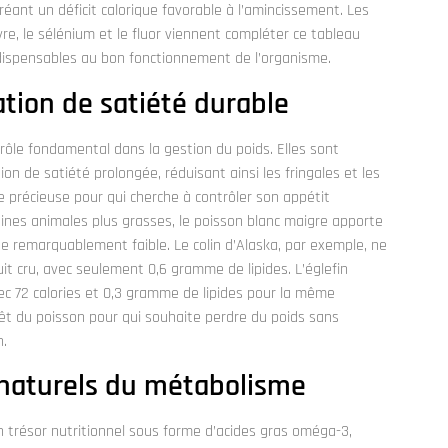
éant un déficit calorique favorable à l’amincissement. Les
ivre, le sélénium et le fluor viennent compléter ce tableau
indispensables au bon fonctionnement de l’organisme.
tion de satiété durable
rôle fondamental dans la gestion du poids. Elles sont
on de satiété prolongée, réduisant ainsi les fringales et les
e précieuse pour qui cherche à contrôler son appétit
ines animales plus grasses, le poisson blanc maigre apporte
e remarquablement faible. Le colin d’Alaska, par exemple, ne
t cru, avec seulement 0,6 gramme de lipides. L’églefin
ec 72 calories et 0,3 gramme de lipides pour la même
rêt du poisson pour qui souhaite perdre du poids sans
n.
 naturels du métabolisme
n trésor nutritionnel sous forme d’acides gras oméga-3,