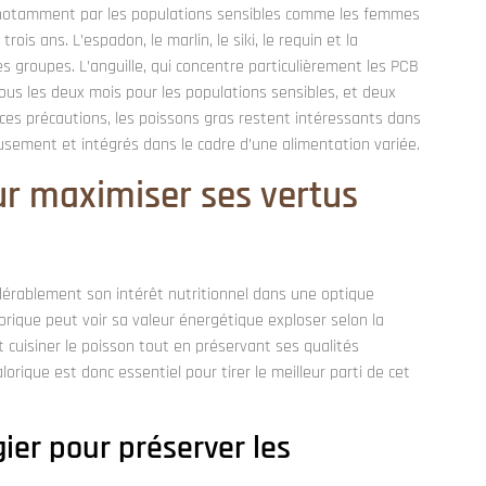
notamment par les populations sensibles comme les femmes
ois ans. L’espadon, le marlin, le siki, le requin et la
groupes. L’anguille, qui concentre particulièrement les PCB
ous les deux mois pour les populations sensibles, et deux
é ces précautions, les poissons gras restent intéressants dans
eusement et intégrés dans le cadre d’une alimentation variée.
ur maximiser ses vertus
dérablement son intérêt nutritionnel dans une optique
rique peut voir sa valeur énergétique exploser selon la
uisiner le poisson tout en préservant ses qualités
orique est donc essentiel pour tirer le meilleur parti de cet
ier pour préserver les